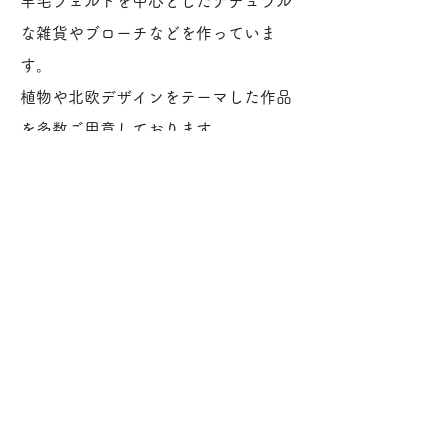
羊毛フェルトを中心としたナチュラル
な雑貨やブローチなどを作っていま
す。
植物や北欧デザインをテーマした作品
を多数ご用意しております。
雑貨に合わせたイラストも販売しま
す。
ホームページ
興正寺マルシェ
運営事務局 サロン・ド・マルシェ