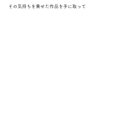
その気持ちを乗せた作品を手に取って
もらえて、
共感してもらえたら初めて作品として
成立する気がします。
こうして、作品を通して「対話」する
ようなモノづくりを心掛けたいと思っ
ています。
ホームページ
http://ameblo.jp/chikottochokotto/